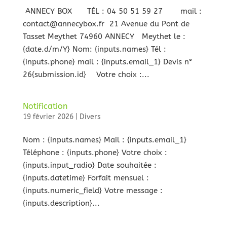
ANNECY BOX TÉL : 04 50 51 59 27 mail :
contact@annecybox.fr 21 Avenue du Pont de
Tasset Meythet 74960 ANNECY Meythet le :
{date.d/m/Y} Nom: {inputs.names} Tél :
{inputs.phone} mail : {inputs.email_1} Devis n°
26{submission.id} Votre choix :...
Notification
19 février 2026
|
Divers
Nom : {inputs.names} Mail : {inputs.email_1}
Téléphone : {inputs.phone} Votre choix :
{inputs.input_radio} Date souhaitée :
{inputs.datetime} Forfait mensuel :
{inputs.numeric_field} Votre message :
{inputs.description}...