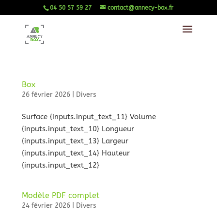
04 50 57 59 27
contact@annecy-box.fr
Box
26 février 2026
|
Divers
Surface {inputs.input_text_11} Volume
{inputs.input_text_10} Longueur
{inputs.input_text_13} Largeur
{inputs.input_text_14} Hauteur
{inputs.input_text_12}
Modèle PDF complet
24 février 2026
|
Divers