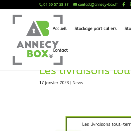
04 50 57 59 27
contact@annecy-box.fr
Accueil
Stockage particuliers
Sto
Contact
Les livraisons to
17 janvier 2023
|
News
Les livraisons tout-te