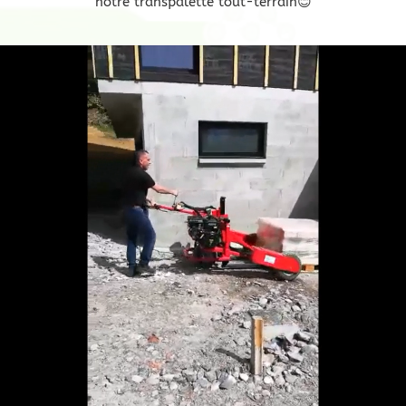
notre transpalette tout-terrain😊